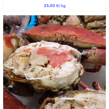
23,00 €
/ kg