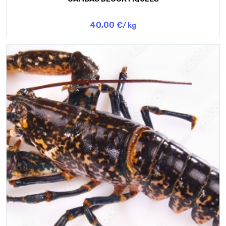
40,00 €
/ kg