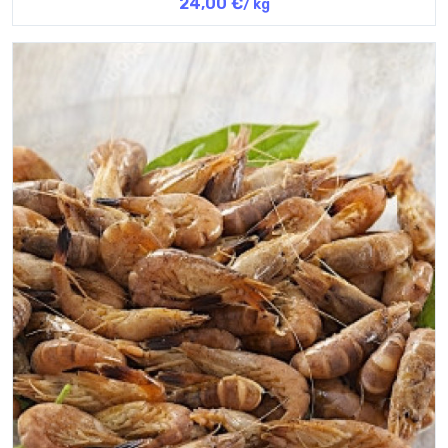
24,00 €
/ kg