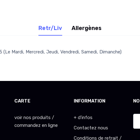
Retr/Liv
Allergènes
 (Le Mardi, Mercredi, Jeudi, Vendredi, Samedi, Dimanche)
CARTE
INFORMATION
NO
voir nos produits /
+ d'infos
commandez en ligne
Contactez nous
Conditions de retrait /