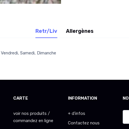
Retr/Liv
Allergènes
i, Vendredi, Samedi, Dimanche
CARTE
INFORMATION
NO
voir nos produits /
+ d'infos
commandez en ligne
Contactez nous