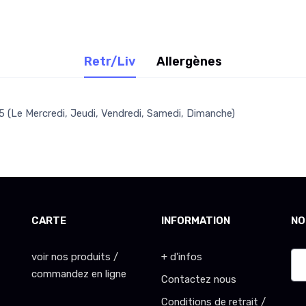
Retr/Liv
Allergènes
 (Le Mercredi, Jeudi, Vendredi, Samedi, Dimanche)
CARTE
INFORMATION
NO
voir nos produits /
+ d'infos
commandez en ligne
Contactez nous
Conditions de retrait /