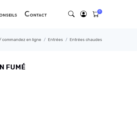
nseils
Contact
s / commandez en ligne
Entrées
Entrées chaudes
ON FUMÉ