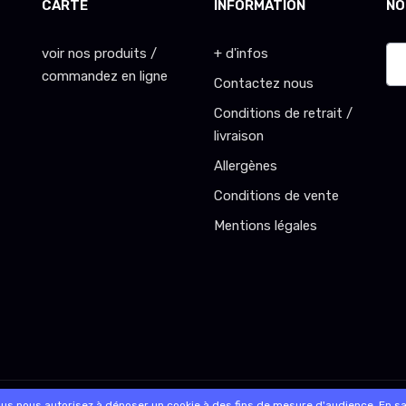
CARTE
INFORMATION
NO
voir nos produits /
+ d'infos
commandez en ligne
Contactez nous
Conditions de retrait /
livraison
Allergènes
Conditions de vente
Mentions légales
commande sur internet et en magasin
ous nous autorisez à déposer un cookie à des fins de mesure d'audience.
En sa