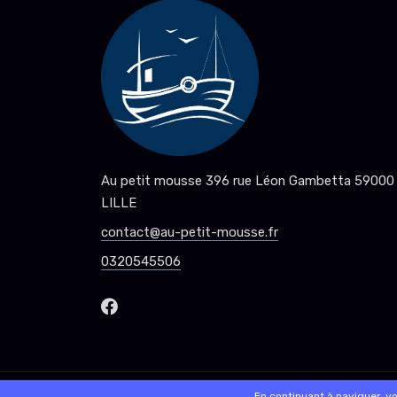
Au petit mousse 396 rue Léon Gambetta 59000
LILLE
contact@au-petit-mousse.fr
0320545506
© 2026 - Logiciel
SaasFood - Logiciel de gestion de 
En continuant à naviguer, v