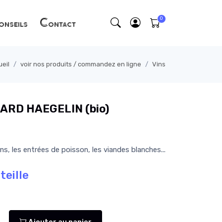
nseils
Contact
eil
voir nos produits / commandez en ligne
Vins
ARD HAEGELIN (bio)
 les entrées de poisson, les viandes blanches...
teille
Ajouter au panier