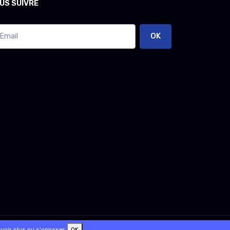
US SUIVRE
OK
voir plus ou s'opposer
OK