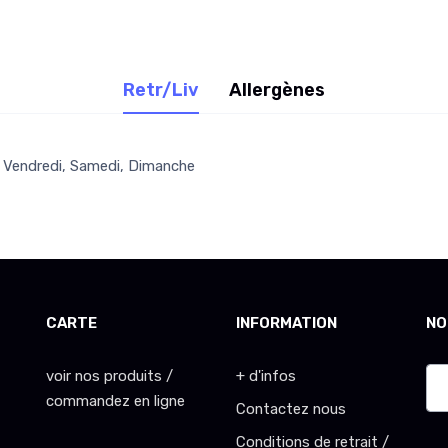
Retr/Liv
Allergènes
i, Vendredi, Samedi, Dimanche
CARTE
INFORMATION
NO
voir nos produits /
+ d'infos
commandez en ligne
Contactez nous
Conditions de retrait /