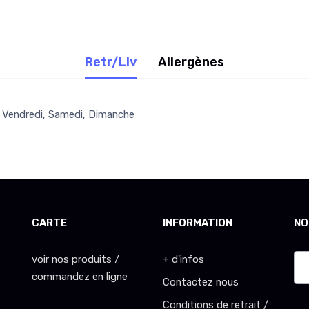
Retr/Liv
Allergènes
i, Vendredi, Samedi, Dimanche
CARTE
INFORMATION
NO
voir nos produits /
+ d'infos
commandez en ligne
Contactez nous
Conditions de retrait /