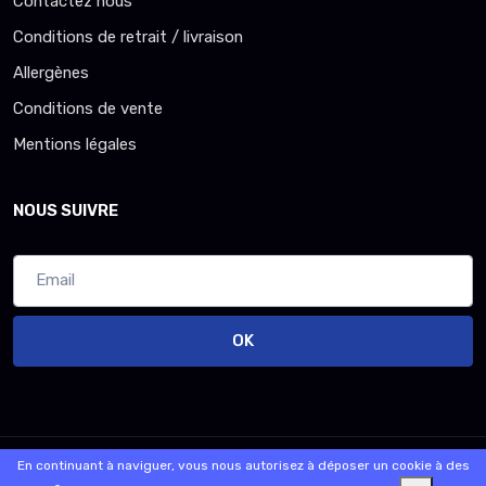
Contactez nous
Conditions de retrait / livraison
Allergènes
Conditions de vente
Mentions légales
NOUS SUIVRE
OK
© 2026 - Logiciel
SaasFood - Logiciel de gestion de commande sur
En continuant à naviguer, vous nous autorisez à déposer un cookie à des
internet et en magasin