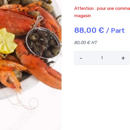
Attention : pour une comman
magasin
88,00 €
/ Part
80,00 € HT
-
+