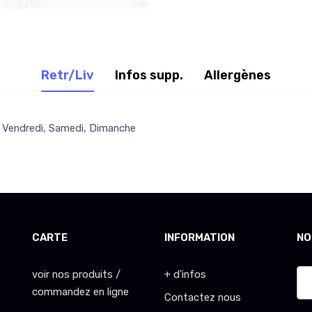
Retr/Liv
Infos supp.
Allergènes
i, Vendredi, Samedi, Dimanche
CARTE
INFORMATION
NO
voir nos produits /
+ d'infos
commandez en ligne
Contactez nous