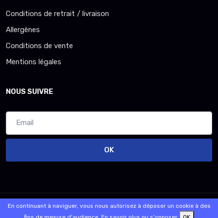
Conditions de retrait / livraison
Allergènes
Conditions de vente
Mentions légales
NOUS SUIVRE
OK
© 2026 - Logiciel
SaasFood - Logiciel de gestion de commande sur
En continuant à naviguer, vous nous autorisez à déposer un cookie à des
internet et en magasin
fins de mesure d'audience.
En savoir plus ou s'opposer
OK