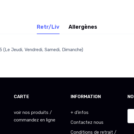
Retr/Liv
Allergènes
 (Le Jeudi, Vendredi, Samedi, Dimanche)
CARTE
INFORMATION
NO
voir nos produits /
+ d'infos
commandez en ligne
Contactez nous
Conditions de retrait /